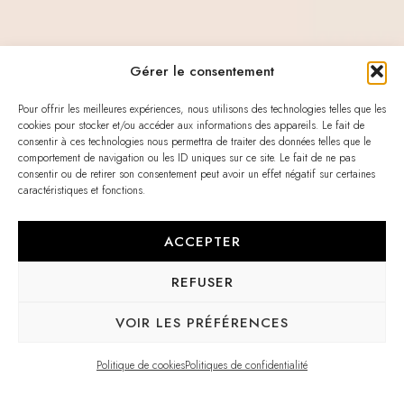
Gérer le consentement
Pour offrir les meilleures expériences, nous utilisons des technologies telles que les
cookies pour stocker et/ou accéder aux informations des appareils. Le fait de
consentir à ces technologies nous permettra de traiter des données telles que le
comportement de navigation ou les ID uniques sur ce site. Le fait de ne pas
consentir ou de retirer son consentement peut avoir un effet négatif sur certaines
caractéristiques et fonctions.
ACCEPTER
REFUSER
VOIR LES PRÉFÉRENCES
Politique de cookies
Politiques de confidentialité