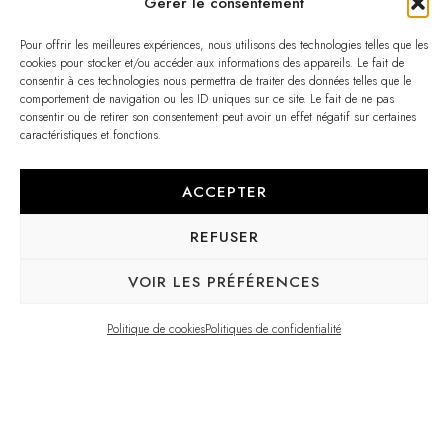
Gérer le consentement
Pour offrir les meilleures expériences, nous utilisons des technologies telles que les
cookies pour stocker et/ou accéder aux informations des appareils. Le fait de
consentir à ces technologies nous permettra de traiter des données telles que le
comportement de navigation ou les ID uniques sur ce site. Le fait de ne pas
consentir ou de retirer son consentement peut avoir un effet négatif sur certaines
caractéristiques et fonctions.
ACCEPTER
REFUSER
VOIR LES PRÉFÉRENCES
Politique de cookies
Politiques de confidentialité