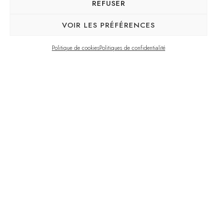
REFUSER
VOIR LES PRÉFÉRENCES
Politique de cookies
Politiques de confidentialité
Year of completion:
2022
Type of project:
Bathroom
,
Custom-made furniture
,
Interior design
Place:
Vaudreuil-Dorion
Design of the shower room and bathroom in
custom furniture.