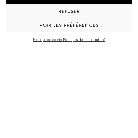
REFUSER
VOIR LES PRÉFÉRENCES
Politique de cookies
Politiques de confidentialité
Year of completion:
2021
Type of project:
Custom-made furniture
,
Custom-made kitchen
,
Interior design
Place:
Montreal
Design of the kitchen and dining room in custom-