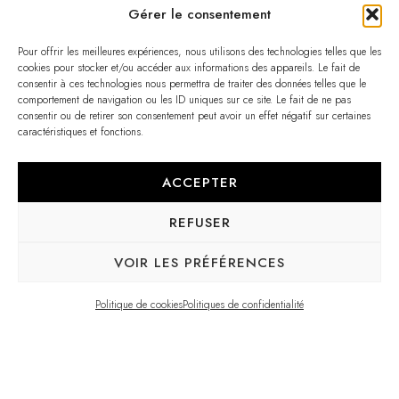
Gérer le consentement
Pour offrir les meilleures expériences, nous utilisons des technologies telles que les
cookies pour stocker et/ou accéder aux informations des appareils. Le fait de
consentir à ces technologies nous permettra de traiter des données telles que le
comportement de navigation ou les ID uniques sur ce site. Le fait de ne pas
consentir ou de retirer son consentement peut avoir un effet négatif sur certaines
caractéristiques et fonctions.
ACCEPTER
REFUSER
VOIR LES PRÉFÉRENCES
Politique de cookies
Politiques de confidentialité