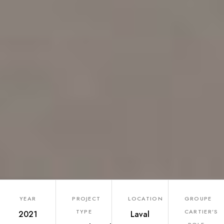
YEAR
PROJECT
LOCATION
GROUPE
TYPE
CARTIER’S
2021
Laval