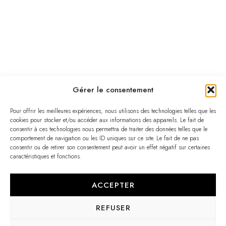
Gérer le consentement
Pour offrir les meilleures expériences, nous utilisons des technologies telles que les
cookies pour stocker et/ou accéder aux informations des appareils. Le fait de
consentir à ces technologies nous permettra de traiter des données telles que le
comportement de navigation ou les ID uniques sur ce site. Le fait de ne pas
consentir ou de retirer son consentement peut avoir un effet négatif sur certaines
caractéristiques et fonctions.
ACCEPTER
REFUSER