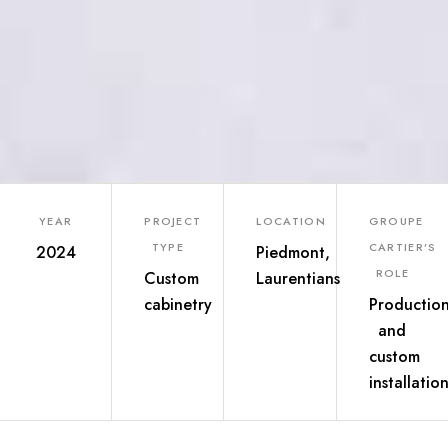
YEAR
PROJECT
LOCATION
GROUPE
TYPE
CARTIER’S
2024
Piedmont,
ROLE
Custom
Laurentians
cabinetry
Productio
and
custom
installatio