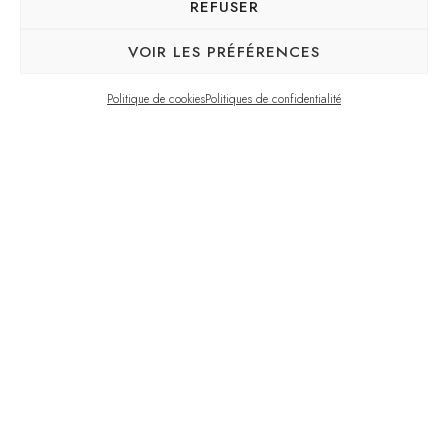
REFUSER
VOIR LES PRÉFÉRENCES
Politique de cookies
Politiques de confidentialité
Year of completion:
2022
Type of project:
Custom-made furniture
,
Interior design
Place:
Montreal
Design of the dining room, bedroom and bathroom
in custom-made furniture.