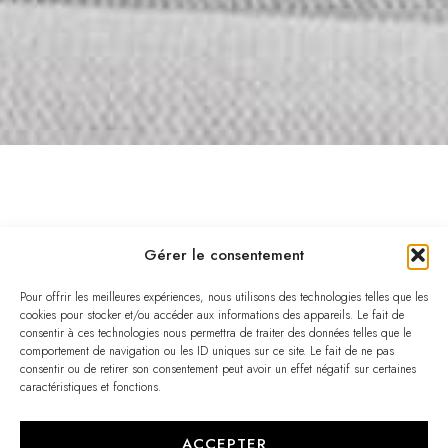
Gérer le consentement
Donnez une nouvelle vie à votre duplex à Ahuntsic
avec les services de rénovation de Groupe Cartier.
Pour offrir les meilleures expériences, nous utilisons des technologies telles que les
cookies pour stocker et/ou accéder aux informations des appareils. Le fait de
Spécialisés dans la transformation résidentielle à
consentir à ces technologies nous permettra de traiter des données telles que le
Montréal, nous sommes votre partenaire de
comportement de navigation ou les ID uniques sur ce site. Le fait de ne pas
consentir ou de retirer son consentement peut avoir un effet négatif sur certaines
confiance pour la rénovation de duplex à Ahuntsic
caractéristiques et fonctions.
en un espace moderne et fonctionnel.
Rénover votre duplex à Ahuntsic commence par
ACCEPTER