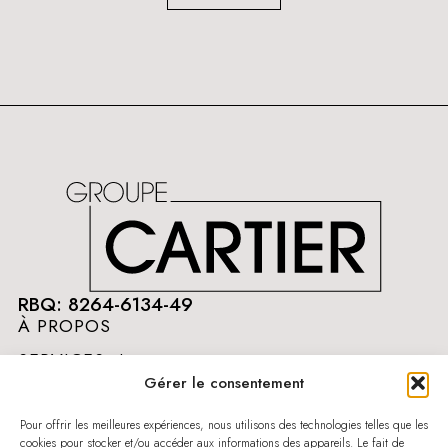
RBQ: 8264-6134-49
À PROPOS
SERVICES
Gérer le consentement
NOS PROJETS
NOUS JOINDRE
Pour offrir les meilleures expériences, nous utilisons des technologies telles que les
cookies pour stocker et/ou accéder aux informations des appareils. Le fait de